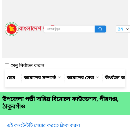
বাংলাদেশ জাতীয় তথ্য বাতায়ন
BN
দেখুন
মেনু নির্বাচন করুন
আমাদের সম্পর্কে
আমাদের সেবা
ঊর্ধ্বতন অফ
উপজেলা পল্লী দারিদ্র বিমোচন ফাউন্ডেশন, পীরগঞ্জ,
ঠাকুরগাঁও
এই কনটেন্টটি শেয়ার করতে ক্লিক করুন