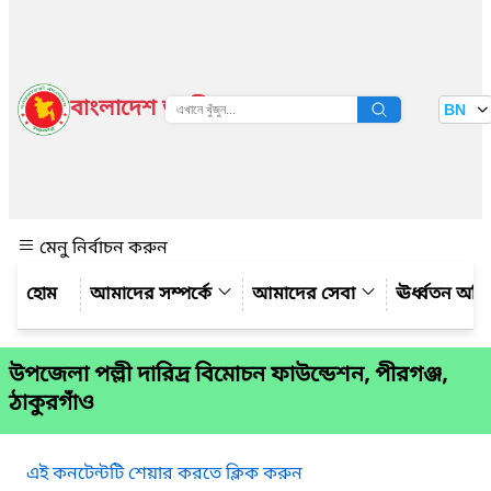
বাংলাদেশ জাতীয় তথ্য বাতায়ন
BN
দেখুন
মেনু নির্বাচন করুন
আমাদের সম্পর্কে
আমাদের সেবা
ঊর্ধ্বতন অফ
উপজেলা পল্লী দারিদ্র বিমোচন ফাউন্ডেশন, পীরগঞ্জ,
ঠাকুরগাঁও
এই কনটেন্টটি শেয়ার করতে ক্লিক করুন