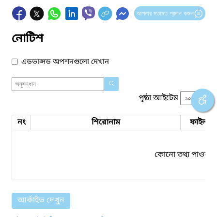
আপনার মতামত প্রদান করুন
নোটিশ
এডভান্সড অপশনগুলো দেখান
পৃষ্ঠা আইটেম
নং
শিরোনাম
ফাইল সম
কোনো তথ্য পাওয়া য
আর্কাইভ দেখুন