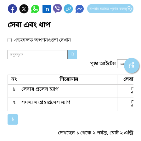
আপনার মতামত প্রদান করুন
সেবা এবং ধাপ
এডভান্সড অপশনগুলো দেখান
পৃষ্ঠা আইটেম
নং
শিরোনাম
সেবার ধ
১
সেবার প্রসেস ম্যাপ
২
সদস্য সংগ্রহ প্রসেস ম্যাপ
১
দেখছেন ১ থেকে ২ পর্যন্ত, মোট ২ এন্ট্রি