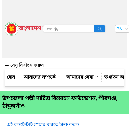
বাংলাদেশ জাতীয় তথ্য বাতায়ন
BN
দেখুন
মেনু নির্বাচন করুন
আমাদের সম্পর্কে
আমাদের সেবা
ঊর্ধ্বতন অফ
উপজেলা পল্লী দারিদ্র বিমোচন ফাউন্ডেশন, পীরগঞ্জ,
ঠাকুরগাঁও
এই কনটেন্টটি শেয়ার করতে ক্লিক করুন