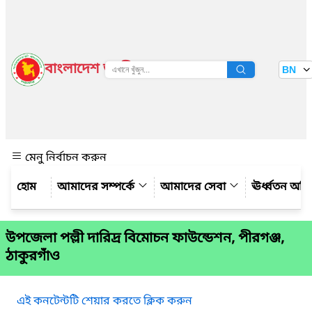
বাংলাদেশ জাতীয় তথ্য বাতায়ন
BN
দেখুন
মেনু নির্বাচন করুন
আমাদের সম্পর্কে
আমাদের সেবা
ঊর্ধ্বতন অফ
উপজেলা পল্লী দারিদ্র বিমোচন ফাউন্ডেশন, পীরগঞ্জ,
ঠাকুরগাঁও
এই কনটেন্টটি শেয়ার করতে ক্লিক করুন