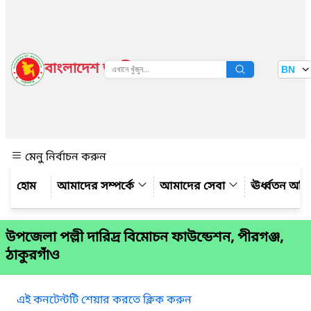
বাংলাদেশ জাতীয় তথ্য বাতায়ন
BN
দেখুন
মেনু নির্বাচন করুন
আমাদের সম্পর্কে
আমাদের সেবা
ঊর্ধ্বতন অফ
উপজেলা পল্লী দারিদ্র বিমোচন ফাউন্ডেশন, পীরগঞ্জ,
ঠাকুরগাঁও
এই কনটেন্টটি শেয়ার করতে ক্লিক করুন