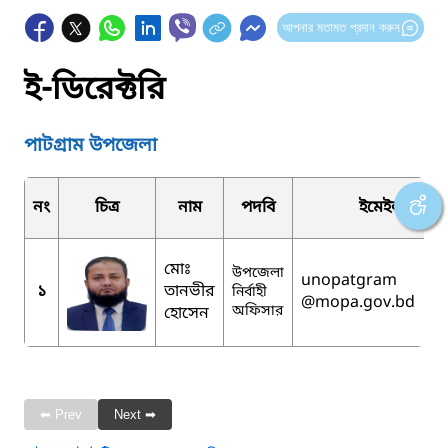
আপনার মতামত প্রদান করুন
ই-ডিরেক্টরি
পাটগ্রাম উপজেলা
নং
চিত্র
নাম
পদবি
ইমেইল
মোঃ
উপজেলা
unopatgram
১
তানভীর
নির্বাহী
@mopa.gov.bd
অফিসার
হোসেন
⬅ Prev
Next ➡